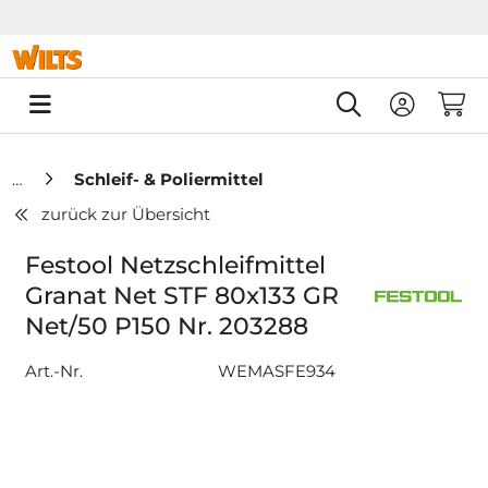
Springe zu Hauptinhalt
Springe zum Header
Springe zum F
0
Schleif- & Poliermittel
zurück zur Übersicht
Festool Netzschleifmittel
Granat Net STF 80x133 GR
Net/50 P150 Nr. 203288
Art.-Nr.
WEMASFE934