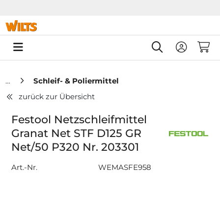
Springe zu Hauptinhalt
Springe zum Header
Springe zum F
0
Schleif- & Poliermittel
zurück zur Übersicht
Festool Netzschleifmittel
Granat Net STF D125 GR
Net/50 P320 Nr. 203301
Art.-Nr.
WEMASFE958