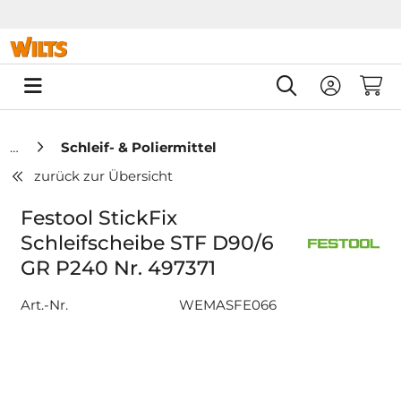
Springe zu Hauptinhalt
Springe zum Header
Springe zum F
0
Schleif- & Poliermittel
zurück zur Übersicht
Festool StickFix
Schleifscheibe STF D90/6
GR P240 Nr. 497371
Art.-Nr.
WEMASFE066