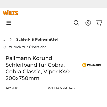
Springe zu Hauptinhalt
Springe zum Header
Springe zum F
0
Schleif- & Poliermittel
zurück zur Übersicht
Pallmann Korund
Schleifband für Cobra,
Cobra Classic, Viper K40
200x750mm
Art.-Nr.
WEHANPA046