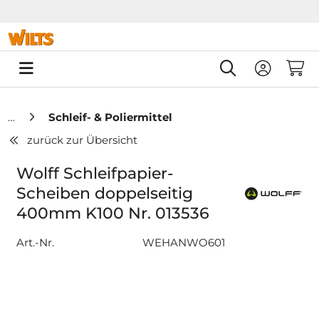
Springe zu Hauptinhalt
Springe zum Header
Springe zum F
0
Schleif- & Poliermittel
zurück zur Übersicht
Wolff Schleifpapier-
Scheiben doppelseitig
400mm K100 Nr. 013536
Art.-Nr.
WEHANWO601