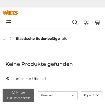
Springe zu Hauptinhalt
Springe zum Header
Springe zum F
0
Elastische Bodenbeläge_alt
Keine Produkte gefunden
zurück zur Übersicht
Filter
zurücksetzen