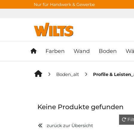
Springe zu Hauptinhalt
Springe zum Header
Springe zum F
Nur für Handwerk & Gewerbe
Farben
Wand
Boden
Wä
Boden_alt
Profile & Leisten_
Keine Produkte gefunden
Fi
zurück zur Übersicht