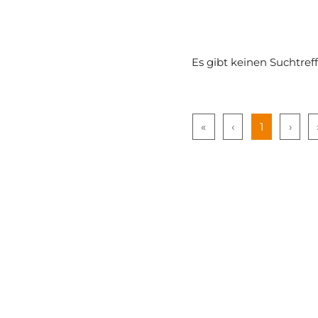
Es gibt keinen Suchtref
«
‹
1
›