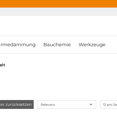
ooter
Springe zum Hauptmenu
Springe zur Suche
rmedämmung
Bauchemie
Werkzeuge
alt
lter zurücksetzen