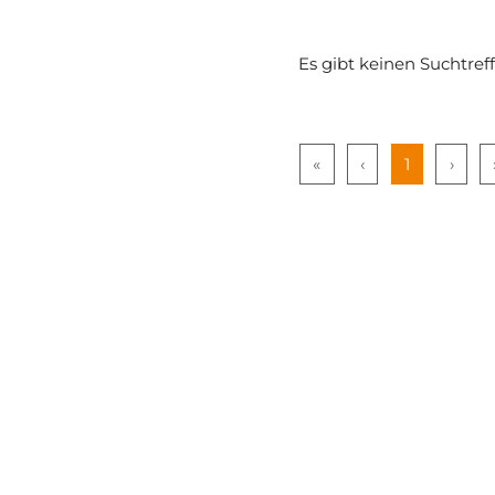
Es gibt keinen Suchtref
«
‹
1
›