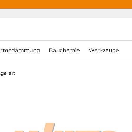
ooter
Springe zum Hauptmenu
Springe zur Suche
rmedämmung
Bauchemie
Werkzeuge
äge_alt