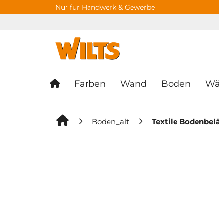
Springe zu Hauptinhalt
Springe zum Header
Springe zum F
Nur für Handwerk & Gewerbe
Farben
Wand
Boden
Wä
Boden_alt
Textile Bodenbel