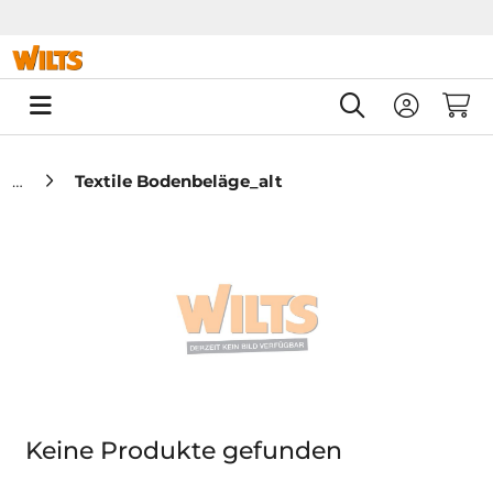
Springe zu Hauptinhalt
Springe zum Header
Springe zum F
0
Textile Bodenbeläge_alt
Keine Produkte gefunden