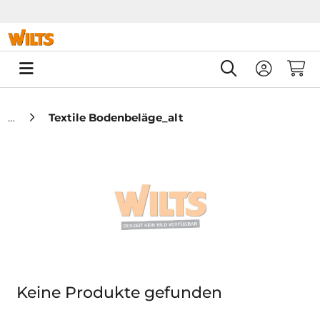
Springe zu Hauptinhalt
Springe zum Header
Springe zum F
0
Textile Bodenbeläge_alt
Keine Produkte gefunden