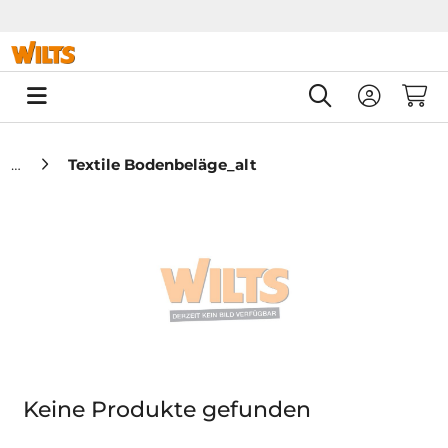
Springe zu Hauptinhalt
Springe zum Header
Springe zum F
0
Textile Bodenbeläge_alt
Keine Produkte gefunden