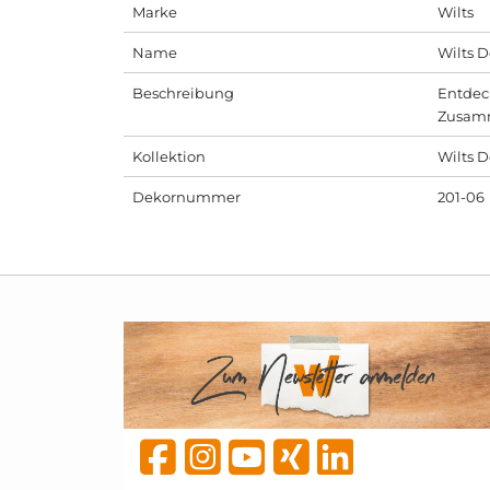
Marke
Wilts
Name
Wilts 
Beschreibung
Entdeck
Zusamme
Kollektion
Wilts D
Dekornummer
201-06