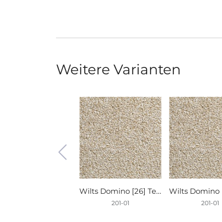
Weitere Varianten
Wilts Domino [26] Teppichboden 201-01 400cm
201-01
201-01