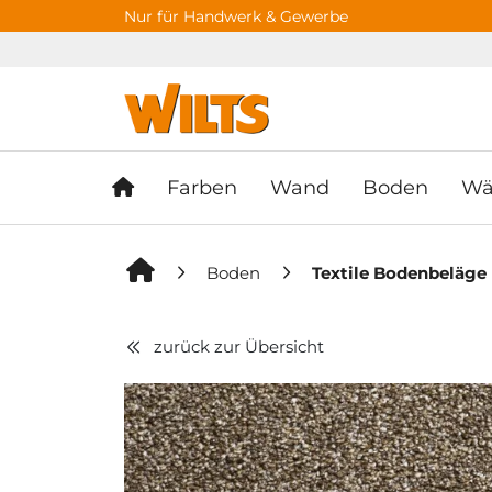
Springe zu Hauptinhalt
Springe zum Header
Springe zum F
Nur für Handwerk & Gewerbe
Farben
Wand
Boden
Wä
Boden
Textile Bodenbeläge
zurück zur Übersicht