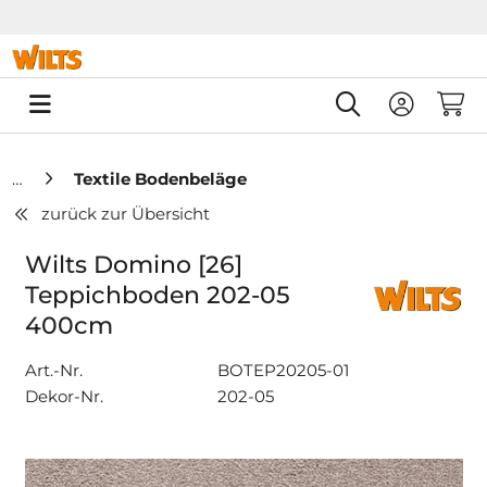
Springe zu Hauptinhalt
Springe zum Header
Springe zum F
0
Textile Bodenbeläge
zurück zur Übersicht
Wilts Domino [26]
Teppichboden 202-05
400cm
Art.-Nr.
BOTEP20205-01
Dekor-Nr.
202-05