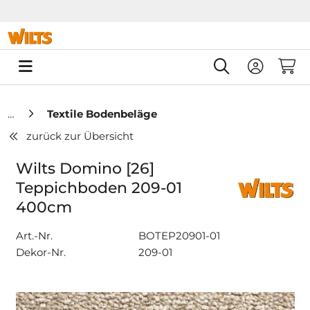
Springe zu Hauptinhalt
Springe zum Header
Springe zum F
0
Textile Bodenbeläge
zurück zur Übersicht
Wilts Domino [26]
Teppichboden 209-01
400cm
Art.-Nr.
BOTEP20901-01
Dekor-Nr.
209-01