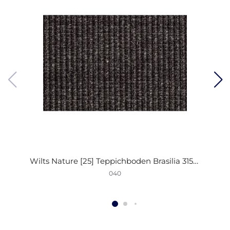
Wilts Nature [25] Teppichboden Brasilia 3150/B 040 anthrazit 400cm
040