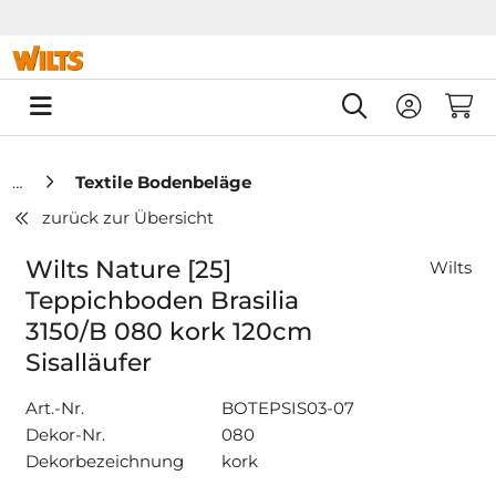
Springe zu Hauptinhalt
Springe zum Header
Springe zum F
0
Textile Bodenbeläge
zurück zur Übersicht
Wilts Nature [25]
Wilts
Teppichboden Brasilia
3150/B 080 kork 120cm
Sisalläufer
Art.-Nr.
BOTEPSIS03-07
Dekor-Nr.
080
Dekorbezeichnung
kork