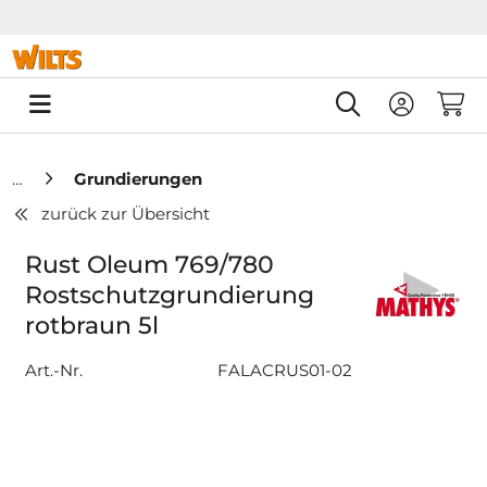
Springe zu Hauptinhalt
Springe zum Header
Springe zum F
0
Grundierungen
zurück zur Übersicht
Rust Oleum 769/780
Rostschutzgrundierung
rotbraun 5l
Art.-Nr.
FALACRUS01-02