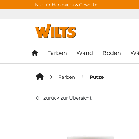
Springe zu Hauptinhalt
Springe zum Header
Springe zum F
Nur für Handwerk & Gewerbe
Farben
Wand
Boden
Wä
Farben
Putze
zurück zur Übersicht