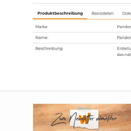
Produktbeschreibung
Basisdaten
Dok
Marke
Pando
Name
Pandom
Beschreibung
Erstel
das na