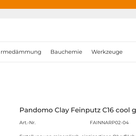
ooter
Springe zum Hauptmenu
Springe zur Suche
rmedämmung
Bauchemie
Werkzeuge
Pandomo Clay Feinputz C16 cool g
Art.-Nr.
FAINNARP02-04