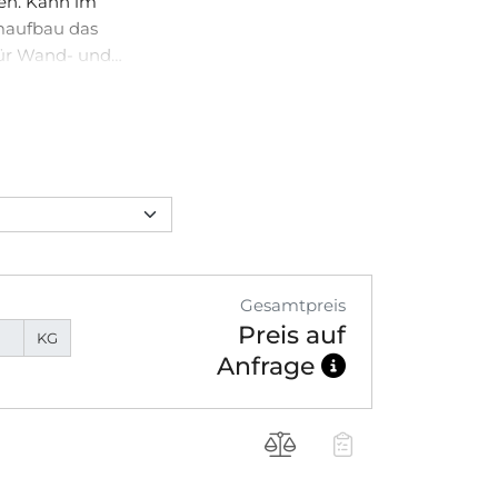
hen. Kann im
maufbau das
Für Wand- und
Gesamtpreis
Preis auf
KG
Anfrage