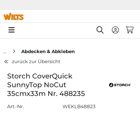
Springe zu Hauptinhalt
Springe zum Header
Springe zum F
0
Abdecken & Abkleben
zurück zur Übersicht
Storch CoverQuick
SunnyTop NoCut
35cmx33m Nr. 488235
Art.-Nr.
WEKLB48823