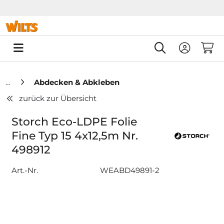
Springe zu Hauptinhalt
Springe zum Header
Springe zum F
0
Abdecken & Abkleben
zurück zur Übersicht
Storch Eco-LDPE Folie
Fine Typ 15 4x12,5m Nr.
498912
Art.-Nr.
WEABD49891-2