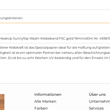
tungskriterien
 MaskUp SunnyTop Washi-Klebeband FSC gold 19mmx50m Nr. 49361
tlerer Klebkraft ist das Spezialpapier ideal für die Haftung auf gla
tigkeit ist es ein optimaler Partner bei nahezu allen Beschichtung
lien. Es ist bis zu acht Wochen UV-beständig und für den Einsatz i
Informationen
Über uns
Alle Marken
Unterneh
Farben
Services