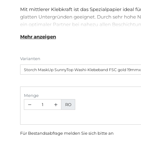
Mit mittlerer Klebkraft ist das Spezialpapier ideal f
glatten Untergründen geeignet. Durch sehr hohe Nas
ein optimaler Partner bei nahezu allen Beschichtu
mit wasserverdünnbaren Materialien. Es ist bis zu
Mehr anzeigen
beständig und für den Einsatz im Innen- und Auße
Varianten
Menge
RO
Für Bestandsabfrage melden Sie sich bitte
an