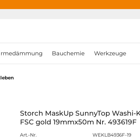
ooter
Springe zum Hauptmenu
Springe zur Suche
rmedämmung
Bauchemie
Werkzeuge
leben
Storch MaskUp SunnyTop Washi-
FSC gold 19mmx50m Nr. 493619F
Art.-Nr.
WEKLB4936F-19