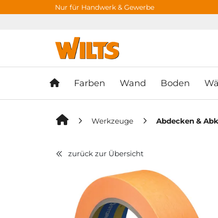
Springe zu Hauptinhalt
Springe zum Header
Springe zum F
Nur für Handwerk & Gewerbe
Farben
Wand
Boden
Wä
Werkzeuge
Abdecken & Abk
zurück zur Übersicht