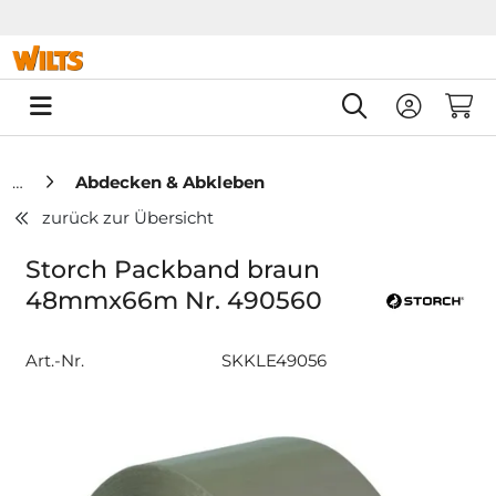
Springe zu Hauptinhalt
Springe zum Header
Springe zum F
0
Abdecken & Abkleben
zurück zur Übersicht
Storch Packband braun
48mmx66m Nr. 490560
Art.-Nr.
SKKLE49056