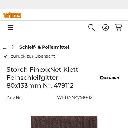
Springe zu Hauptinhalt
Springe zum Header
Springe zum F
0
Schleif- & Poliermittel
zurück zur Übersicht
Storch FinexxNet Klett-
Feinschleifgitter
80x133mm Nr. 479112
Art.-Nr.
WEHAN47910-12