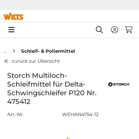
Springe zu Hauptinhalt
Springe zum Header
Springe zum F
0
Schleif- & Poliermittel
zurück zur Übersicht
Storch Multiloch-
Schleifmittel für Delta-
Schwingschleifer P120 Nr.
475412
Art.-Nr.
WEHAN4754-12