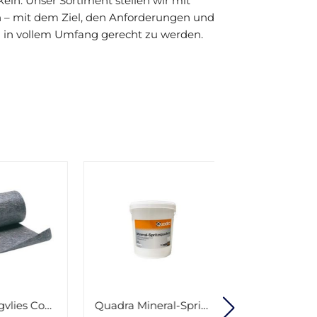
eln. Unser Sortiment stellen wir mit
 – mit dem Ziel, den Anforderungen und
in vollem Umfang gerecht zu werden.
Quadra Mineral-Spritzspachtel 25kg Eimer
Pufas Pufamur Premium-Spachtel S60 easy 25kg