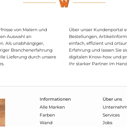
ürfnisse von Malern und
Über unser Kundenportal erh
ßen Auswahl an
Bestellungen, Artikelinfor
n. Als unabhängiger,
einfach, effizient und orts
hriger Branchenerfahrung
Erfahrung und lassen Sie s
lle Lieferung durch unsere
digitalen Know-how und pra
es.
Ihr starker Partner im Han
Informationen
Über uns
Alle Marken
Unterneh
Farben
Services
Wand
Jobs