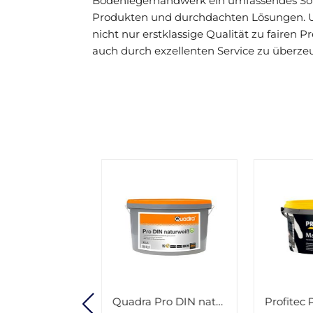
Bodenlegerhandwerk ein umfassendes So
Produkten und durchdachten Lösungen. Un
nicht nur erstklassige Qualität zu fairen 
auch durch exzellenten Service zu überze
Quadra Pro DIN naturweiß 12,5l
Profitec P144 Matt Plus weiß 12,5l