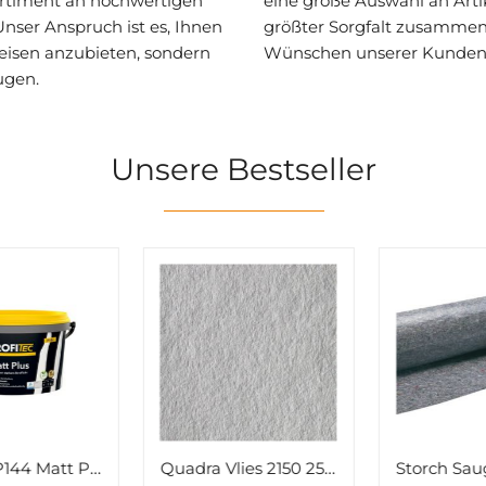
rtiment an hochwertigen
eine große Auswahl an Artik
ser Anspruch ist es, Ihnen
größter Sorgfalt zusammen
Preisen anzubieten, sondern
Wünschen unserer Kunden 
ugen.
Unsere Bestseller
Quadra Vlies 2150 25x0,75m
Storch Saugvlies CoverStar Typ 220 grau 1x50m Nr. 496091