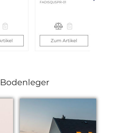
1
SKSPAPUS60-02
SKSPATH046
rtikel
Zum Artikel
Zum Art
d Bodenleger