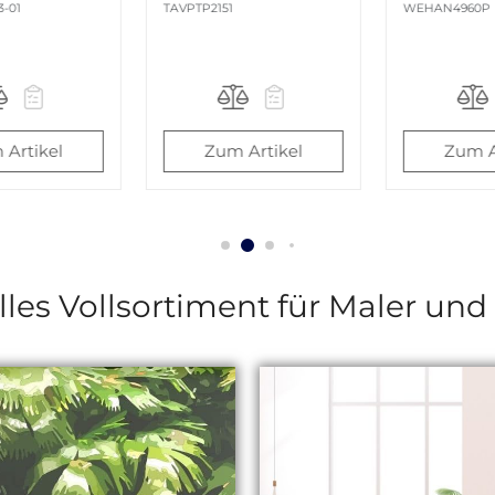
WEHAN4960P
FADISQUSPR-0
Artikel
Zum Artikel
Zum A
lles Vollsortiment für Maler un