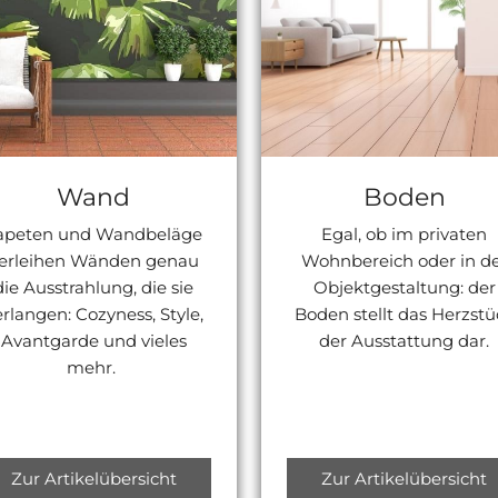
Wand
Boden
apeten und Wandbeläge
Egal, ob im privaten
erleihen Wänden genau
Wohnbereich oder in d
die Ausstrahlung, die sie
Objektgestaltung: der
erlangen: Cozyness, Style,
Boden stellt das Herzstü
Avantgarde und vieles
der Ausstattung dar.
mehr.
Zur Artikelübersicht
Zur Artikelübersicht