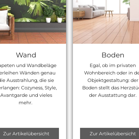
Wand
Boden
apeten und Wandbeläge
Egal, ob im privaten
erleihen Wänden genau
Wohnbereich oder in d
die Ausstrahlung, die sie
Objektgestaltung: der
erlangen: Cozyness, Style,
Boden stellt das Herzstü
Avantgarde und vieles
der Ausstattung dar.
mehr.
Zur Artikelübersicht
Zur Artikelübersicht