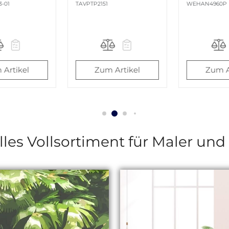
WEHAN4960P
FADISQUSPR-0
 Artikel
Zum Artikel
Zum A
lles Vollsortiment für Maler un