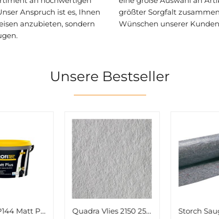
rtiment an hochwertigen
eine große Auswahl an Artik
ser Anspruch ist es, Ihnen
größter Sorgfalt zusammen
Preisen anzubieten, sondern
Wünschen unserer Kunden 
ugen.
Unsere Bestseller
Quadra Vlies 2150 25x0,75m
Storch Saugvlies CoverStar Typ 220 grau 1x50m Nr. 496091