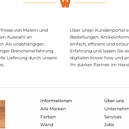
ürfnisse von Malern und
Über unser Kundenportal erh
ßen Auswahl an
Bestellungen, Artikelinfor
n. Als unabhängiger,
einfach, effizient und orts
hriger Branchenerfahrung
Erfahrung und lassen Sie s
lle Lieferung durch unsere
digitalen Know-how und pra
es.
Ihr starker Partner im Han
Informationen
Über uns
Alle Marken
Unterneh
Farben
Services
Wand
Jobs