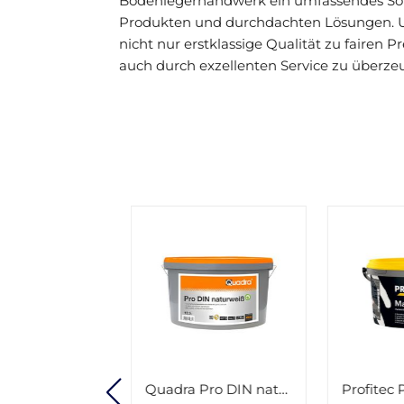
Bodenlegerhandwerk ein umfassendes So
Produkten und durchdachten Lösungen. Un
nicht nur erstklassige Qualität zu fairen 
auch durch exzellenten Service zu überze
Quadra Pro DIN naturweiß 12,5l
Profitec P144 Matt Plus weiß 12,5l