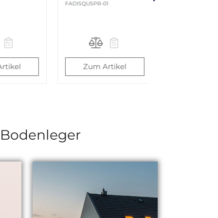
1
SKSPAPUS60-02
SKSPATH046
rtikel
Zum Artikel
Zum Art
d Bodenleger