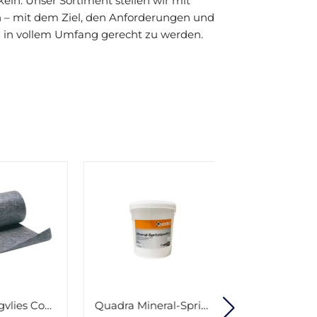
eln. Unser Sortiment stellen wir mit
 – mit dem Ziel, den Anforderungen und
in vollem Umfang gerecht zu werden.
Quadra Mineral-Spritzspachtel 25kg Eimer
Pufas Pufamur Premium-Spachtel S60 easy 25kg